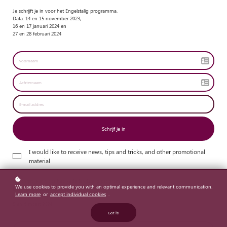
Je schrijft je in voor het Engelstalig programma.
Data: 14
en 15 november 2023,
16 en 17 januari 2024 en
27 en 28 februari 2024
Schrijf je in
I would like to receive news, tips and tricks, and other promotional
material
Je schrijft je in voor het Nederlandstalig programma.
We use cookies to provide you with an optimal experience and relevant communication.
Data: 27
en 28 november 2023
Learn more
or
accept individual cookies
.
23 en 24 januari 2024 en
5 en 6 maart 2024
Got it!